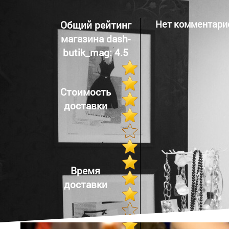
Юбка солнце
Общий рейтинг
Нет комментари
1400 сом
магазина dash-
butik_mag: 4.5
Стоимость
доставки
Юбка солнце
Время
2200 сом
доставки