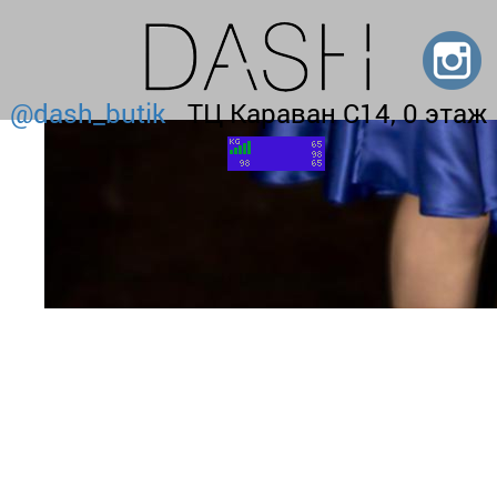
@dash_butik
ТЦ Караван С14, 0 этаж