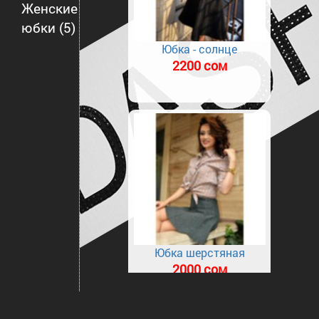
Женские
юбки
(5)
Юбка - солнце
2200 сом
Юбка шерстяная
2000 сом